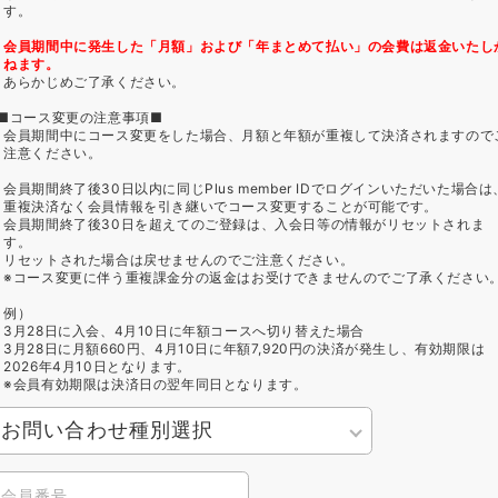
す。
会員期間中に発生した「月額」および「年まとめて払い」の会費は返金いたし
ねます。
あらかじめご了承ください。
■コース変更の注意事項■
会員期間中にコース変更をした場合、月額と年額が重複して決済されますので
注意ください。
会員期間終了後30日以内に同じPlus member IDでログインいただいた場合は
重複決済なく会員情報を引き継いでコース変更することが可能です。
会員期間終了後30日を超えてのご登録は、入会日等の情報がリセットされま
す。
リセットされた場合は戻せませんのでご注意ください。
※コース変更に伴う重複課金分の返金はお受けできませんのでご了承ください
例）
3月28日に入会、4月10日に年額コースへ切り替えた場合
3月28日に月額660円、4月10日に年額7,920円の決済が発生し、有効期限は
2026年4月10日となります。
※会員有効期限は決済日の翌年同日となります。