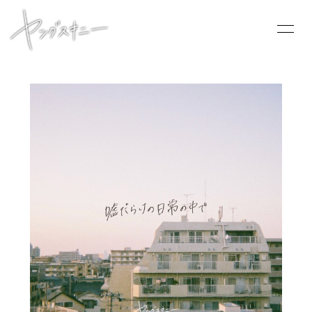
HOME
INFORMATION
SCHEDULE
PROFILE
VIDEO
DISCOGRAPHY
CONTACT
GOODS