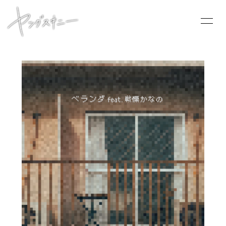
HOME
INFORMATION
SCHEDULE
PROFILE
VIDEO
DISCOGRAPHY
CONTACT
GOODS