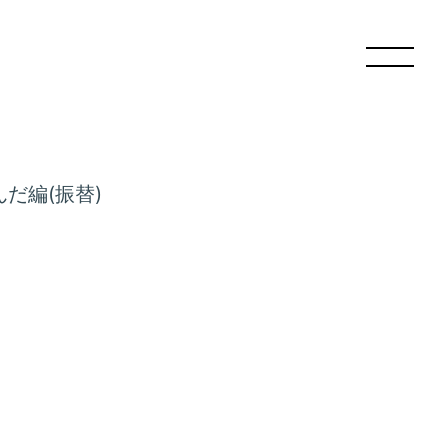
だ編(振替)
ログイン
RY