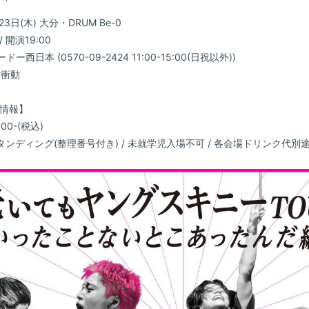
RADIO
23日(木) 大分・DRUM Be-0
/ 開演19:00
Q&A
ョードー西日本 (0570-09-2424 11:00-15:00(日祝以外))
期衝動
ヤンスキ
情報】
FC GO
000-(税込)
タンディング(整理番号付き) / 未就学児入場不可 / 各会場ドリンク代別