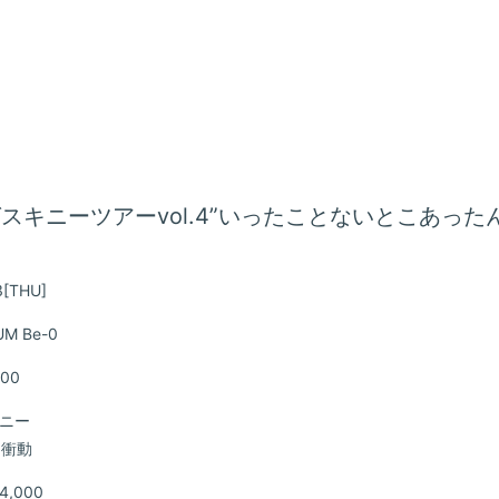
グスキニーツアーvol.4”いったことないとこあったん
会員登録
3
[THU]
UM Be-0
BLOG
:00
MOVIE
ニー
期衝動
GALLE
,000