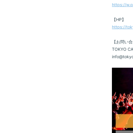
https://w.p
VIDEO
【HP】
DISCOGRAPHY
https://tok
CONTACT
【お問い合
TOKYO 
GOODS
info@tokyo