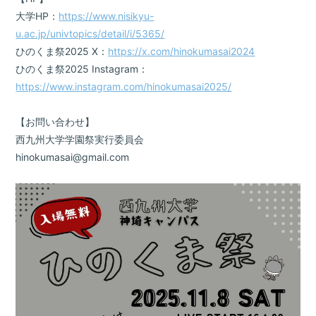
大学HP：
https://www.nisikyu-
u.ac.jp/univtopics/detail/i/5365/
ひのくま祭2025 X：
https://x.com/hinokumasai2024
ひのくま祭2025 Instagram：
https://www.instagram.com/hinokumasai2025/
【お問い合わせ】
西九州大学学園祭実行委員会
hinokumasai@gmail.com
会員登録
ログイン
BLOG
MOVIE
GALLERY