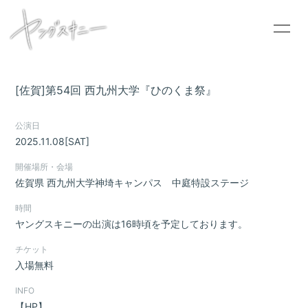
[佐賀]第54回 西九州大学『ひのくま祭』
HOME
公演日
2025.11.08
[SAT]
INFORMATION
開催場所・会場
SCHEDULE
佐賀県
西九州大学神埼キャンパス 中庭特設ステージ
PROFILE
時間
VIDEO
ヤングスキニーの出演は16時頃を予定しております。
DISCOGRAPHY
チケット
入場無料
CONTACT
INFO
GOODS
【HP】