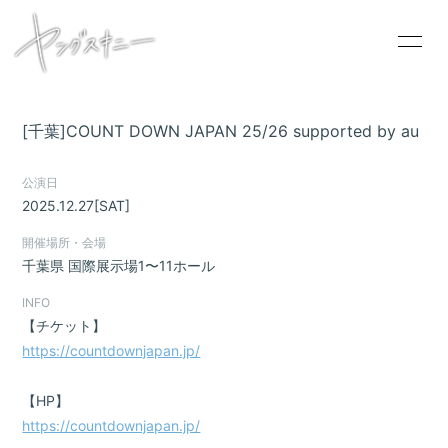
[千葉]COUNT DOWN JAPAN 25/26 supported by au
HOME
公演日
2025.12.27
[SAT]
INFORMATION
開催場所・会場
SCHEDULE
千葉県
国際展示場1〜11ホール
PROFILE
INFO
VIDEO
【チケット】
https://countdownjapan.jp/
DISCOGRAPHY
CONTACT
【HP】
https://countdownjapan.jp/
GOODS