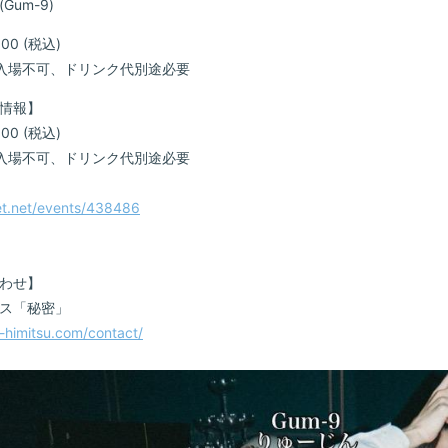
Gum-9)
RADIO
00 (税込)
Q&A
入場不可、ドリンク代別途必要
情報】
ヤンスキ
00 (税込)
入場不可、ドリンク代別途必要
FC GO
get.net/events/438486
わせ】
ス「秘密」
ve-himitsu.com/contact/