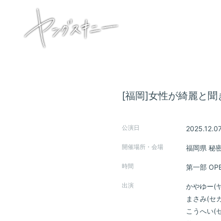
[福岡]女性が綺麗と聞
公演日
2025.12.0
HOME
開催場所・会場
福岡県
秘
INFORMATION
時間
第一部 OPEN
出演
かやゆー(
SCHEDULE
まさみ(セ
こうへい(
PROFILE