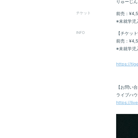
りゅーじん(
VIDEO
チケット
前売：¥4,5
※未就学児
DISCOGRAPHY
INFO
【チケット
前売：¥4,5
CONTACT
※未就学児
GOODS
https://ti
【お問い合
ライブハウ
https://li