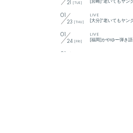
[宮崎]”老いてもヤン
21
[TUE]
01
LIVE
[大分]”老いてもヤン
23
[THU]
01
LIVE
[福岡]かやゆー弾き
24
[FRI]
01
LIVE
[福岡]FUKUOKA MUSI
26
[SUN]