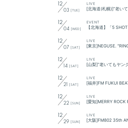
12
LIVE
[北海道(札幌)]”老
03
VIDEO
[TUE]
12
EVENT
DISCOGRAPHY
【北海道】「5 SHOT 撮
04
[WED]
CONTACT
12
LIVE
[東京]NEGUSE. "RIN
07
[SAT]
GOODS
12
LIVE
[山梨]”老いてもヤン
14
[SAT]
12
LIVE
[福井]FM FUKUI BEA
21
[SAT]
12
LIVE
[愛知]MERRY ROCK 
22
[SUN]
12
LIVE
[大阪]FM802 35th A
29
[SUN]