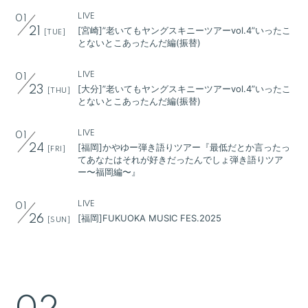
LIVE
01
[宮崎]”老いてもヤングスキニーツアーvol.4”いったこ
21
[TUE]
とないとこあったんだ編(振替)
LIVE
01
[大分]”老いてもヤングスキニーツアーvol.4”いったこ
23
[THU]
とないとこあったんだ編(振替)
LIVE
01
[福岡]かやゆー弾き語りツアー『最低だとか言ったっ
24
[FRI]
てあなたはそれが好きだったんでしょ弾き語りツア
ー〜福岡編〜』
会員登録
ログイン
LIVE
01
[福岡]FUKUOKA MUSIC FES.2025
26
BLOG
[SUN]
MOVIE
GALLERY
RADIO