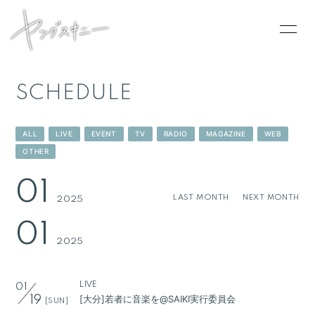
SCHEDULE
HOME
ALL
LIVE
EVENT
TV
RADIO
MAGAZINE
WEB
INFORMATION
OTHER
SCHEDULE
01
LAST MONTH
NEXT MONTH
2025
PROFILE
01
VIDEO
2025
DISCOGRAPHY
CONTACT
LIVE
01
[大分]若者に音楽を@SAIKI実行委員会
19
[SUN]
GOODS