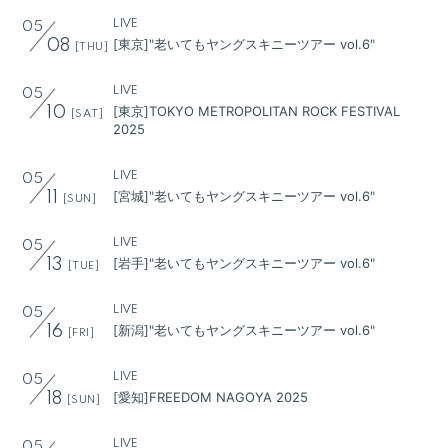
LIVE
05
[東京]"老いてもヤングスキニーツアー vol.6"
08
[THU]
LIVE
05
[東京]TOKYO METROPOLITAN ROCK FESTIVAL
10
[SAT]
2025
LIVE
05
[宮城]"老いてもヤングスキニーツアー vol.6"
11
[SUN]
LIVE
05
会員登録
ログイン
[岩手]"老いてもヤングスキニーツアー vol.6"
13
[TUE]
LIVE
05
BLOG
[新潟]"老いてもヤングスキニーツアー vol.6"
16
[FRI]
MOVIE
LIVE
05
GALLERY
[愛知]FREEDOM NAGOYA 2025
18
[SUN]
RADIO
LIVE
05