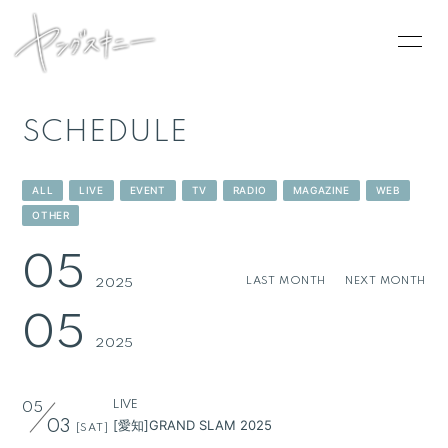
SCHEDULE
HOME
ALL
LIVE
EVENT
TV
RADIO
MAGAZINE
WEB
INFORMATION
OTHER
SCHEDULE
05
LAST MONTH
NEXT MONTH
2025
PROFILE
05
VIDEO
2025
DISCOGRAPHY
CONTACT
LIVE
05
[愛知]GRAND SLAM 2025
03
[SAT]
GOODS