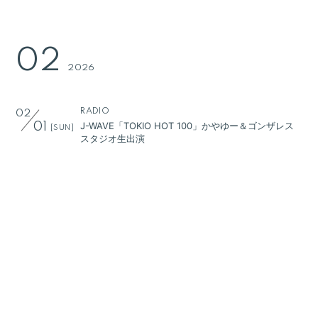
Q&A
ヤンスキ株式手帳
02
FC GOODS
2026
RADIO
02
J-WAVE「TOKIO HOT 100」かやゆー＆ゴンザレス
01
[SUN]
スタジオ生出演
RADIO
02
ZIP-FM「palette」かやゆー＆しおん スタジオ生出
02
[MON]
演
RADIO
02
FM802「ROCK KIDS 802」かやゆー＆しおん スタジ
02
[MON]
オ生出演
RADIO
02
FM802「EVENING TAP」かやゆー＆しおん スタジ
03
[TUE]