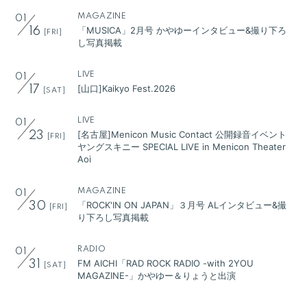
MAGAZINE
01
「MUSICA」2月号 かやゆーインタビュー&撮り下ろ
16
[FRI]
し写真掲載
LIVE
01
[山口]Kaikyo Fest.2026
17
[SAT]
LIVE
01
[名古屋]Menicon Music Contact 公開録音イベント
23
[FRI]
ヤングスキニー SPECIAL LIVE in Menicon Theater
Aoi
会員登録
ログイン
MAGAZINE
01
「ROCK'IN ON JAPAN」３月号 ALインタビュー&撮
30
[FRI]
り下ろし写真掲載
BLOG
MOVIE
RADIO
01
FM AICHI「RAD ROCK RADIO -with 2YOU
31
[SAT]
GALLERY
MAGAZINE-」かやゆー＆りょうと出演
RADIO