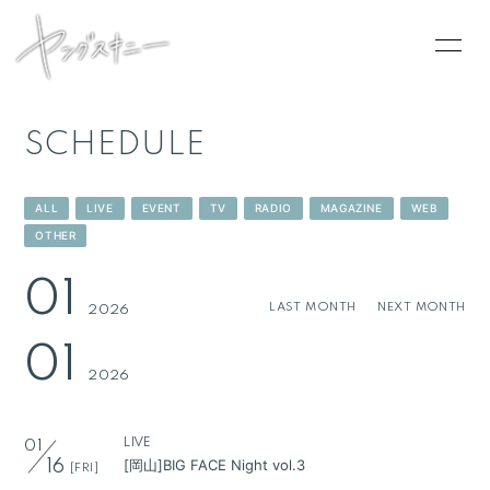
SCHEDULE
HOME
ALL
LIVE
EVENT
TV
RADIO
MAGAZINE
WEB
INFORMATION
OTHER
SCHEDULE
01
LAST MONTH
NEXT MONTH
2026
PROFILE
01
VIDEO
2026
DISCOGRAPHY
CONTACT
LIVE
01
[岡山]BIG FACE Night vol.3
16
[FRI]
GOODS