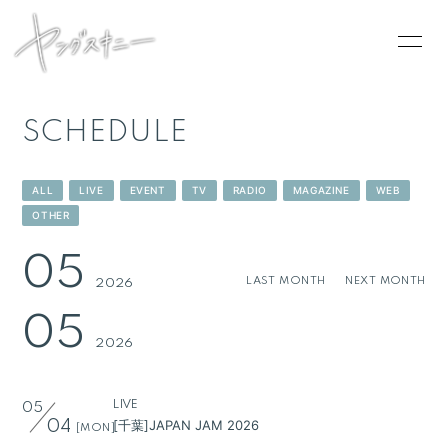
SCHEDULE
HOME
ALL
LIVE
EVENT
TV
RADIO
MAGAZINE
WEB
INFORMATION
OTHER
SCHEDULE
05
LAST MONTH
NEXT MONTH
2026
PROFILE
05
VIDEO
2026
DISCOGRAPHY
CONTACT
LIVE
05
[千葉]JAPAN JAM 2026
04
[MON]
GOODS