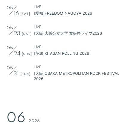
LIVE
05
[愛知]FREEDOM NAGOYA 2026
16
[SAT]
LIVE
05
[大阪]大阪公立大学 友好祭ライブ2026
23
[SAT]
LIVE
05
[茨城]KITASAN ROLLING 2026
24
[SUN]
LIVE
05
[大阪]OSAKA METROPOLITAN ROCK FESTIVAL
31
[SUN]
会員登録
ログイン
2026
BLOG
MOVIE
06
GALLERY
2026
RADIO