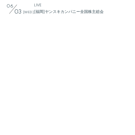
Q&A
LIVE
06
[福岡]ヤンスキカンパニー全国株主総会
03
[WED]
ヤンスキ株式手帳
LIVE
FC GOODS
06
[愛知]ヤンスキカンパニー全国株主総会
05
[FRI]
LIVE
06
[大阪]ヤンスキカンパニー全国株主総会
09
[TUE]
LIVE
06
[北海道]SOUND AIR 2026 Rebirth
20
[SAT]
LIVE
06
[北海道]ヤンスキカンパニー全国株主総会
21
[SUN]
LIVE
06
[群馬]TAKASAKI CITY ROCK FES.2026
27
[SAT]
LIVE
06
[東京]ヤンスキカンパニー全国株主総会
28
[SUN]