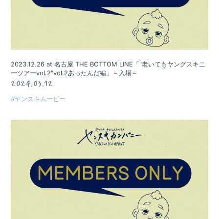
RADIO
Q&A
ヤンスキ株式手帳
FC GOODS
2023.12.26 at 名古屋 THE BOTTOM LINE「"老いてもヤングスキニ
ーツアーvol.2"vol.2あったんだ編」～入場～
2024.03.12
#ヤンスキムービー