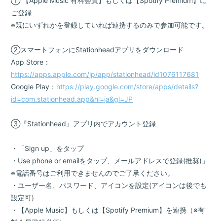
① 【Apple Music 有料会員】もしくは【Spotify Premium】に
ご登録
※既にいずれかを登録していれば連携するのみで参加可能です。
②スマートフォンにStationheadアプリをダウンロード
会員登録
ログイン
App Store：
https://apps.apple.com/jp/app/stationhead/id1076117681
BLOG
Google Play：
https://play.google.com/store/apps/details?
id=com.stationhead.app&hl=ja&gl=JP
MOVIE
GALLERY
③『Stationhead』アプリ内でアカウント登録
RADIO
・「Sign up」をタップ
Q&A
・Use phone or emailをタップ、メールアドレスで登録(推奨)」
※電話番号はご利用できませんのでご了承ください。
ヤンスキ株式手帳
・ユーザー名、パスワード、アイコンを設定(アイコンは後でも
FC GOODS
設定可)
・【Apple Music】もしくは【Spotify Premium】を連携（※有