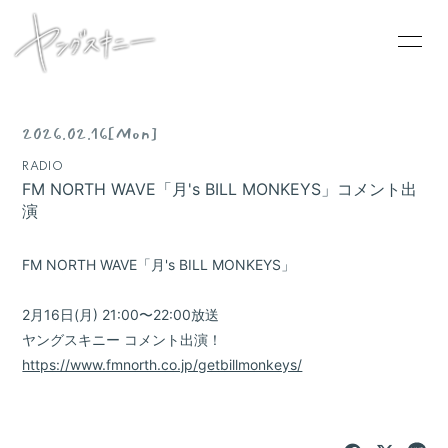
2026.02.16
[Mon]
RADIO
HOME
FM NORTH WAVE「月's BILL MONKEYS」コメント出
演
INFORMATION
SCHEDULE
FM NORTH WAVE「月's BILL MONKEYS」
PROFILE
2月16日(月) 21:00〜22:00放送
VIDEO
ヤングスキニー コメント出演！
DISCOGRAPHY
https://www.fmnorth.co.jp/getbillmonkeys/
CONTACT
GOODS