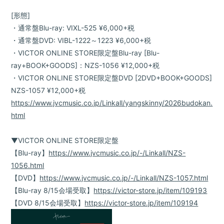
[形態]
・通常盤Blu-ray: VIXL-525 ¥6,000+税
・通常盤DVD: VIBL-1222～1223 ¥6,000+税
・VICTOR ONLINE STORE限定盤Blu-ray [Blu-
ray+BOOK+GOODS]：NZS-1056 ¥12,000+税
・VICTOR ONLINE STORE限定盤DVD [2DVD+BOOK+GOODS]
NZS-1057 ¥12,000+税
https://www.jvcmusic.co.jp/Linkall/yangskinny/2026budokan.
html
▼VICTOR ONLINE STORE限定盤
【Blu-ray】
https://www.jvcmusic.co.jp/-/Linkall/NZS-
1056.html
【DVD】
https://www.jvcmusic.co.jp/-/Linkall/NZS-1057.html
【Blu-ray 8/15会場受取】
https://victor-store.jp/item/109193
【DVD 8/15会場受取】
https://victor-store.jp/item/109194