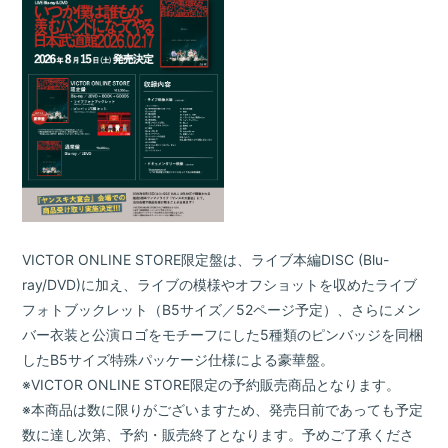
会員登録
ログイン
BLOG
MOVIE
VICTOR ONLINE STORE限定盤は、ライブ本編DISC (Blu-
GALLERY
ray/DVD)に加え、ライブの模様やオフショットを収めたライブ
RADIO
フォトブックレット（B5サイズ／52ページ予定）、さらにメン
バー衣装と公演ロゴをモチーフにした5種類のピンバッジを同梱
Q&A
したB5サイズ特殊パッケージ仕様による豪華盤。
ヤンスキ株式手帳
※VICTOR ONLINE STORE限定の予約販売商品となります。
※本商品は数に限りがございますため、発売日前であっても予定
FC GOODS
数に達し次第、予約・販売終了となります。予めご了承くださ