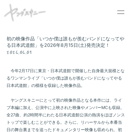
初の映像作品「いつか僕は誰もが羨むバンドになってや
る日本武道館」を2026年8月15日(土)発売決定！
2026.06.01
HOME
INFORMATION
今年2月17日に東京・日本武道館で開催した自身最大規模とな
SCHEDULE
るワンマンライブ「いつか僕は誰もが羨むバンドになってやる
PROFILE
日本武道館」の模様を収録した映像作品。
VIDEO
ヤングスキニーにとって初の映像作品となる本作には、ライ
DISCOGRAPHY
ブ本編に加え、公演中に上映された映像やメンバーMCも収録。
全27曲、約2時間半にわたる日本武道館公演の熱演をほぼノンス
CONTACT
トップで楽しむことができる。さらに、リハーサルから本番当
GOODS
日の舞台裏までを追ったドキュメンタリー映像も収められ、初